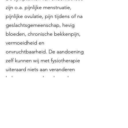
zijn o.a. pijnlijke menstruatie,
pijnlijke ovulatie, pijn tijdens of na
geslachtsgemeenschap, hevig
bloeden, chronische bekkenpijn,
vermoeidheid en
onvruchtbaarheid. De aandoening
zelf kunnen wij met fysiotherapie
uiteraard niets aan veranderen
helaas, maar vaak wel aan de
symptomen. Onze collega's
kunnen je helpen je buik, billen en
bekkenbodem te (leren)
ontspannen bijvoorbeeld, wanneer
dat door pijn soms moeilijk is.